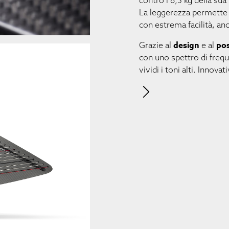
contro i 6,5 kg della sua
La leggerezza permette al
con estrema facilità, anc
Grazie al
design
e al
pos
con uno spettro di frequ
vividi i toni alti. Innova