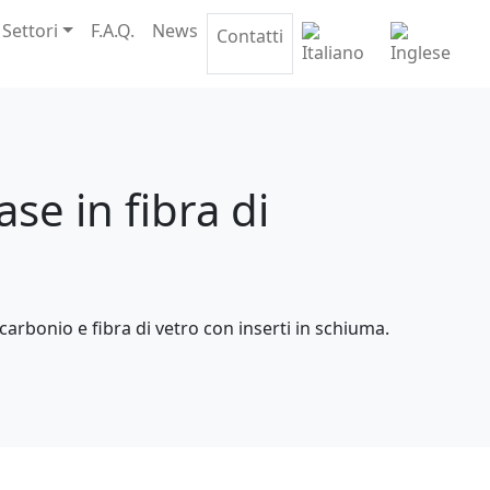
 Settori
F.A.Q.
News
Contatti
se in fibra di
 carbonio e fibra di vetro con inserti in schiuma.